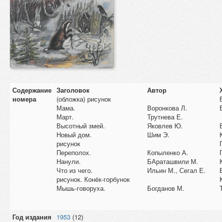
Содержание
Заголовок
Автор
номера
(обложка) рисунок
Мама.
Воронкова Л.
Март.
Трутнева Е.
Высотный змей.
Яковлев Ю.
Новый дом.
Шим Э.
рисунок
Переполох.
Копыленко А.
Нанули.
БАраташвили М.
Что из чего.
Ильин М., Сегал Е.
рисунок. Конёк-горбунок
Мышь-говоруха.
Богданов М.
Год издания
1953
(12)