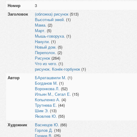
Номер
3
Заголовок
(обложка) рисунок
(513)
Высотный змей.
(1)
Мама.
(2)
Март.
(5)
Мышь-говоруха.
(1)
Нанули.
(1)
Новый дом.
(5)
Переполох.
(2)
Рисунок
(264)
Что из чего.
(1)
рисунок. Конёк-горбунок
(1)
Автор
БАраташвили М.
(1)
Богданов М.
(1)
Воронкова Л.
(52)
Ильин М., Сегал Е.
(15)
Копыленко А.
(4)
Трутнева Е.
(44)
Шим Э.
(13)
Яковлев Ю.
(55)
Художник
Васнецов Ю.
(66)
Горлов Д.
(16)
Горяев В.
(25)