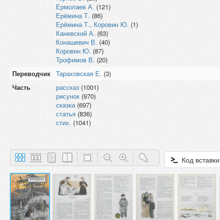
Ермолаев А.
(121)
Ерёмина Т.
(86)
Ерёмина Т., Коровин Ю.
(1)
Каневский А.
(63)
Конашевич В.
(40)
Коровин Ю.
(87)
Трофимов В.
(20)
Переводчик
Тараховская Е.
(3)
Часть
рассказ
(1001)
рисунок
(970)
сказка
(697)
статья
(836)
стих.
(1041)
Код вставки